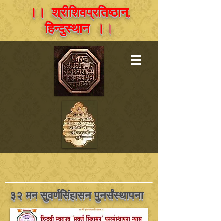
।। श्रीशिवप्रतिष्ठान,
हिन्दुस्थान ।।
३२ मन सुवर्णसिंहासन पुनर्संस्थापना