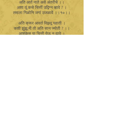
अति आर्त नाते असे अंतरीचे ।।
अशा तूं कसे चित्तीं उद्विग्न व्हावे ? ।
तमाला गिळोनि जगां उजळावें ।।१०।।
अति क्रूर आवर्त विझवू पहाती ।
कशी झुंझू मी तो अति सान ज्योती ? ।।
आशंकेस या चित्ती येऊ न द्यावे ।
तमाला गिळोनि जगां उजळावें ।।११।।
किती काळ झुंझू अशी एकटी मी ?।
कशी तेवू मी या अवाढव्य व्योमी ? ।।
स्वतःला मनी दुर्बल कां करावे ?।
तमाला गिळोनि जगां उजळावें ।।१२।।
कधी रावणाच्या, कधी कौरवांच्या ।
रूपानें अविष्कार होई तमाचा ।।
तदा रामकृष्ण रूपे अवतरावें ।
तमाला गिळोनि जगां उजळावें ।।१३।।
कधी मुस्लिमांच्या, कधी ख्रिश्चनांच्या ।
रूपाने अविष्कार होई तमाचा ।।
शिवाजी संभाजी रूपे अवतरावें ।