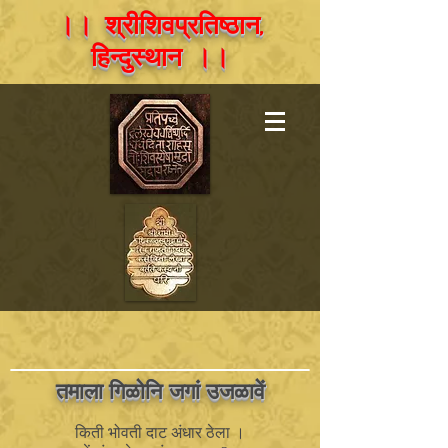
।। श्रीशिवप्रतिष्ठान,
हिन्दुस्थान ।।
तमाला गिळोनि जगां उजळावें
किती भोवती दाट अंधार ठेला ।