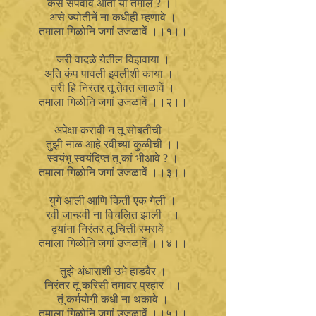
कसें संपवावे आतां या तमाल ? ।।
असे ज्योतीनें ना कधीही म्हणावे ।
तमाला गिळोनि जगां उजळावें ।।१।।
जरी वादळे येतील विझवाया ।
अति कंप पावली इवलीशी काया ।।
तरी हि निरंतर तू तेवत जाळावें ।
तमाला गिळोनि जगां उजळावें ।।२।।
अपेक्षा करावी न तू सोबतीची ।
तुझी नाळ आहे रवीच्या कुळीची ।।
स्वयंभू स्वयंदिप्त तू कां भीआवे ? ।
तमाला गिळोनि जगां उजळावें ।।३।।
युगे आली आणि किती एक गेली ।
रवी जान्हवी ना विचलित झाली ।।
द्वयांना निरंतर तू चित्ती स्मरावें ।
तमाला गिळोनि जगां उजळावें ।।४।।
तुझे अंधाराशी उभे हाडवैर ।
निरंतर तू करिसी तमावर प्रहार ।।
तूं कर्मयोगी कधी ना थकावे ।
तमाला गिळोनि जगां उजळावें ।।५।।