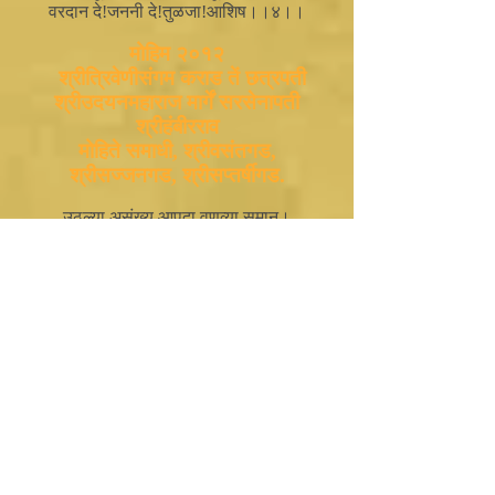
वरदान दे!जननी दे!तुळजा!आशिष।।४।।
मोहिम २०१२
श्रीत्रिवेणीसंगम कराड तें छत्रपती
श्रीउदयनमहाराज मार्गें सरसेनापती
श्रीहंबीरराव
मोहिते समाधी,
श्रीवसंतगड,
श्रीसज्जनगड, श्रीसप्तर्षीगड.
उठल्या असंख्य आपदा वणव्या समान।
जरी कोसळेल वरुनी अवघे वितान ।।
ज्वालामुखी भडकती शत धरणीकंप।
"शिवसूर्य" मार्ग क्रमती मनी निर्विकल्प।।१।।
चालू अभंग धृतीनें शिवसूर्यवाट ।
जाळूनी म्लेंच्छदहशत करु पूर्ण नष्ट ।।
सारा समाज करुनी शिवबाआगीचा ।
ठेऊ कुठें न कण हि जगीं म्लेंच्छतेचा ।।२।।
शस्त्रास तीव्र अमुच्या रिपुरक्त तहान ।
निर्म्लेंछ पूर्ण करुयां जल-भू-वितान ।।
रिपूरक्तधार अभिषेक करुं धरेला ।
अटकेवरी फडकवू भगव्या ध्वजाला।।३।।