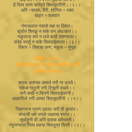
हें दिव्य सत्य कथिले शिवभूपतींनी।।२।।
अरि =शत्रू, वैरी, शोणित = रक्त
खड्ग = तलवार
गंगाजलात नसतो मळ वा विषार।
सूर्यात शिरकू न शके घन अंधःकार।।
नकुलास सर्प न धजे कधीं दंशण्याला।
संदेह स्पर्शु न सके शिवपाईकाला।।३।।
विषार = विषाचा कण, नकुल = मुंगूस
मोहीम २००५
श्रीवसंतगड तें श्रीसप्तर्षीगड मार्गें
श्रीसज्जनगड
शत्रू असंख्य असले तरी ना डरावे।
एकेक गाठुनी रणी टिचूनी वधावे।।
मागे कधी न फिरणे शिवपाईकांनी।
आज्ञापिले रणी आम्हां शिवभूपतींनी ।।१।।
गिळण्यास प्राण उठला जरीं ही कृतांत।
संभाजी धर्म जगले जळत्या रणांत।।
सूर्याहुनी ही अति दाहक धर्मभक्ती।
स्फुरण्यास नित्य धरुया शिवपुत्र चित्तीं।।२।।