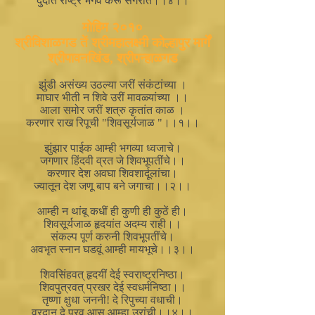
दुर्दांत राष्ट्र भगवे करू संगरात।।४।।
मोहिम २०१०
श्रीविशाळगड तें श्रीमहालक्ष्मी कोल्हापुर मार्गें
श्रीपावनखिंड, श्रीपन्हाळगड
झुंडी असंख्य उठल्या जरीं संकंटांच्या ।
माघार भीती न शिवे उरीं मावळ्यांच्या ।।
आला समोर जरीं शत्रु कृतांत काळ ।
करणार राख रिपूची "शिवसूर्यजाळ "।।१।।
झुंझार पाईक आम्ही भगव्या ध्वजाचे।
जगणार हिंदवी व्रत जे शिवभूपतींचे।।
करणार देश अवघा शिवशार्दूलांचा।
ज्यातून देश जणू बाप बने जगाचा।।२।।
आम्ही न थांबू कधीं ही कुणी ही कुठें ही।
शिवसूर्यजाळ हृदयांत अदम्य राही।।
संकल्प पूर्ण करुनी शिवभूपतींचे।
अवभृत स्नान घडवूं आम्ही मायभूचे।।३।।
शिवसिंहवत् हृदयीं देई स्वराष्ट्रनिष्ठा।
शिवपुत्रवत् प्रखर देई स्वधर्मनिष्ठा।।
तृष्णा क्षुधा जननी! दे रिपुच्या वधाची।
वरदान दे पुरव आस आम्हा उरांची।।४।।