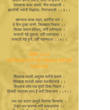
कैवारी कोणी नसतो, विपी नी मृगांना ।।
वणव्यास साथ असते, नीत वादळाची ।
इवलीशी ज्योती विझवेल, निरांजनाची ।।३।।
खाण्यास काळ तद्वत्, धरणीस भार ।
हे हिन तुच्छ जगणे, क्लिबवत् भिकार ।।
शिवबा समान रविवत्, जगीं वर्तण्याला ।
यासाठी येई तुळजा, उरीं राहण्याला ।।
यासाठी येई दुर्गा, उरीं राहण्याला ।।४।।
मोहीम २०२२
श्री विशाळगड ते श्री पन्हाळगड मार्गे श्री
मसाई पठार
शिवबाच स्वामी आमुच्या मतीचे मनाचे ।
शिवबाच सारथी आम्हा रथजीवनाचे ।।
शिवबाच ध्येय पथ दृष्टी दिशा निधान ।
हिन्दवी स्वराज्य व्रत हें करीं दिव्य वाण ।।१।।
घ्या घ्या करांत आयुधें चिरण्या चिन्यांना ।
ठेचून ठार करण्या रणीं पाकड्यांना ।।