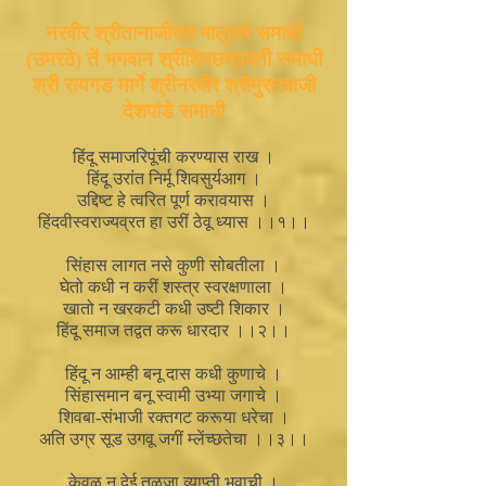
नरवीर श्रीतानाजीराव मालुसरे समाधी
(उमरठे) तें भगवान श्रीशिवछत्रपती समाधी
श्री रायगड मार्गे श्रीनरवीर श्रीमुरारबाजी
देशपांडे समाधी
हिंदू समाजरिपूंची करण्यास राख ।
हिंदू उरांत निर्मू शिवसुर्यआग ।
उद्दिष्ट हे त्वरित पूर्ण करावयास ।
हिंदवीस्वराज्यव्रत हा उरीं ठेवू ध्यास ।।१।।
सिंहास लागत नसे कुणी सोबतीला ।
घेतो कधी न करीं शस्त्र स्वरक्षणाला ।
खातो न खरकटी कधी उष्टी शिकार ।
हिंदू समाज तद्वत करू धारदार ।।२।।
हिंदू न आम्ही बनू दास कधी कुणाचे ।
सिंहासमान बनू स्वामी उभ्या जगाचे ।
शिवबा-संभाजी रक्तगट करूया धरेचा ।
अति उग्र सूड उगवू जगीं म्लेंच्छतेचा ।।३।।
केवळ न देई तुळजा व्याप्ती भवाची ।