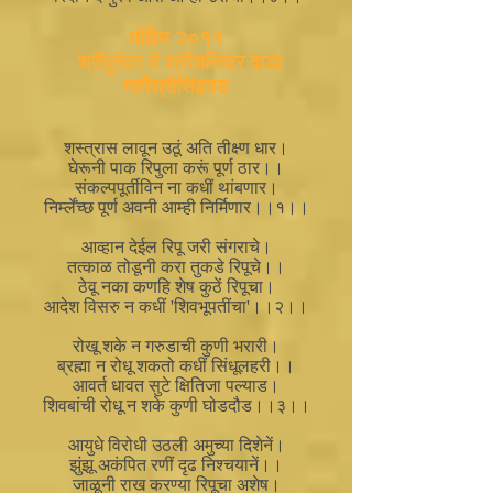
मोहिम २०११
श्रीपुरंदर ते श्रीशनिवार वाडा
मार्गेश्रीसिंहगड
शस्त्रास लावून उठूं अति तीक्ष्ण धार।
घेरूनी पाक रिपुला करूं पूर्ण ठार।।
संकल्पपूर्तीविन ना कधीं थांबणार।
निर्म्लेंच्छ पूर्ण अवनी आम्ही निर्मिणार।।१।।
आव्हान देईल रिपू जरी संगराचे।
तत्काळ तोडूनी करा तुकडे रिपूचे।।
ठेवू नका कणहि शेष कुठें रिपूचा।
आदेश विसरु न कधीं 'शिवभूपतींचा'।।२।।
रोखू शके न गरुडाची कुणी भरारी।
ब्रह्मा न रोधू शकतो कधीं सिंधूलहरी।।
आवर्त धावत सुटे क्षितिजा पल्याड।
शिवबांची रोधू न शके कुणी घोडदौड।।३।।
आयुधे विरोधी उठली अमुच्या दिशेनें।
झुंझू अकंपित रणीं दृढ निश्चयानें।।
जाळूनी राख करण्या रिपूचा अशेष।