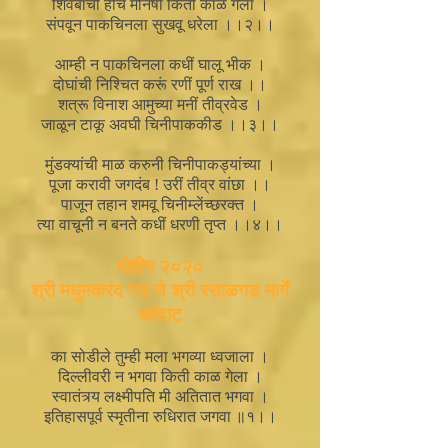
शिवबांची हीच मनिषा किती काळ गेला ।
संपवून पाकचिनला सुखवू धरेला ।।२।।
आम्ही न पाकचिनला कधीं घालू भीक ।
दोघांची निश्चित करूं रणीं पूर्ण राख ।।
शत्रू विनाश आमुच्या मनीं तीव्रवेड ।
जाळून टाकू अवघी चिनीपाककीड ।।३।।
मुंडक्यांची माळ करुनी चिनीपाकड्यांच्या ।
पूजा करावी जगदंब ! उरीं तीव्र वांछा ।।
पाजून तहान शमवू चिनीम्लेंच्छरक्त ।
त्या वाचूनी न बनते कधीं धरणी तृप्त ।।४।।
मोहीम २०२०
श्री मधुमकरंद गड ते श्री रसाळगड मार्गे
कांदाट
का सोडीले तुम्ही मला भगव्या ध्वजाला ।
दिल्लीवरी न भगवा किती काळ गेला ।
स्वातंत्र्य लक्ष्मीपति मी अतितात भगवा ।
इतिहासपूर्व स्मृतीना रुधिरात जगवा ॥१।।