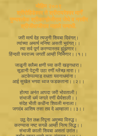
मोहिम २००९
श्रीरोहिडेश्वर ते श्रीरायरेश्वर मार्गें
पुण्यश्लोक श्रीकान्होजीराव जेधे व नरवीर
श्रीजीवाजीराव महाले समाधी.
जरी मर्त्य देह त्यजुनी शिवबा दिवंगत्।
त्यांच्या अमर्त्य मनिषा असती भुवंगत्।।
त्या सर्व पूर्ण करण्यास्तव झुंझणार।
हिंन्दवी स्वराज्य जगतीं आम्ही निर्मिणार।।१।।
जाळूनी क्लैब्य क्षणी घ्या करी खड्गधारा।
सूडानी पेटूनी उठा रणीं म्लेंच्छ मारा।।
अटकेपल्याड वधता यवनाधमांना।
आई सुखेल भगवा ध्वज फडकताना।।२।।
होत्या अनंत आपदा जरी भोवताली।
संभाजी धर्म जगले रणीं धैर्यशाली।।
संदेह भीती कधींना शिवली मनाला।
जगदंब आशिष तसा तव दे आम्हाला।।३।।
उठू देत लक्ष रिपूना अमुच्या विरुद्ध।
करण्यास नष्ट सगळें आम्ही नित्य सिद्ध।।
संभाजी काली शिवबा असतां उरांत।