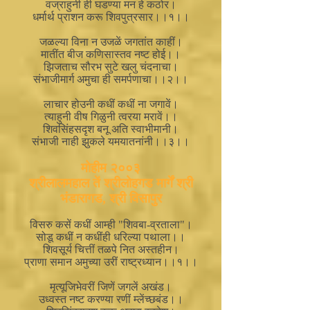
वज्राहुनी ही घडण्या मन हे कठोर।
धर्मार्थ प्राशन करू शिवपुत्रसार।।१।।
जळल्या विना न उजळें जगतांत काहीं।
मातींत बीज कणिसास्तव नष्ट होई।।
झिजताच सौरभ सुटे खलु चंदनाचा।
संभाजीमार्ग अमुचा ही समर्पणाचा।।२।।
लाचार होउनी कधीं कधीं ना जगावें।
त्याहुनी वीष गिळुनी त्वरया मरावें।।
शिवसिंहसदृश बनू अति स्वाभीमानी।
संभाजी नाही झुकले यमयातनांनी।।३।।
मोहीम २००३
श्रीलालमहाल तें श्रीलोहगड मार्गें श्री
भंडारागड, श्री विसापुर
विसरु कसें कधीं आम्ही "शिवबा-व्रताला"।
सोडू कधीं न कधींही धरिल्या पथाला।।
शिवसूर्य चित्तीं तळपे नित अस्तहीन।
प्राणा समान अमुच्या उरीं राष्ट्रध्यान।।१।।
मृत्यूजिभेवरीं जिणें जगलें अखंड।
उध्वस्त नष्ट करण्या रणीं म्लेंच्छबंड।।