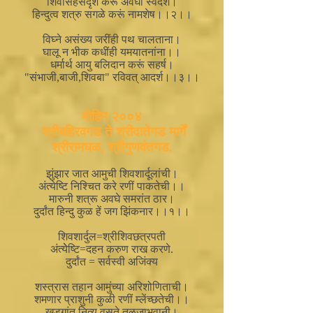
शिवसिंहसदृश करू अवघा स्वदेश।
हिन्दुत्व शत्रु सगळे करूं नामशेष।।२।।
विघ्ने असंख्य जरींही पथ चालताना।
घालू न भीक कधींही यमयातनांना।।
धर्मार्थ आयु बलिदान करूं सहर्ष।
"संभाजी,बाजी,शिवबा" रविवत् आदर्श।।३।।
मोहिम २००४
श्रीबहिरवगड ते श्रीदातेगड मार्गें
श्रीरामघळ, श्रीगुणवंतगड.
झुंझार जात आमुची शिवशार्दूलांची।
अंत्येष्टि निश्चित करे रणीं पाकतेची।।
मारुनी शत्रू अवघे समरांत ठार।
दुर्दांत हिन्दु कुळ हें जग झिंकनार।।१।।
शिवशार्दुल=श्रीशिवछत्रपती
अंत्येेष्टि=दहन करुण राख करणे.
दुर्दांत = सर्वस्वी अजिंक्य
शस्त्रास तहान आमुंच्या अरिशोणिताची।
शमणार प्राशुनी कुळी रणीं म्लेंच्छतेची।।
खड्गांत नित्य वसते तुळजाभवानी।