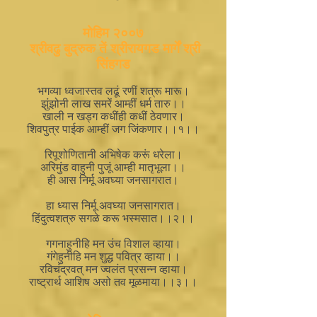
मोहिम २००७
श्रीवढु बुद्रुक तें श्रीरायगड मार्गें श्री
सिंहगड
भगव्या ध्वजास्तव लढूं रणीं शत्रू मारू।
झुंझोनी लाख समरें आम्हीं धर्म तारु।।
खाली न खड्ग कधींही कधीं ठेवणार।
शिवपुत्र पाईक आम्हीं जग जिंकणार।।१।।
रिपूशोणितानी अभिषेक करूं धरेला।
अरिमुंड वाहुनी पुजूं आम्ही मातृभूला।।
ही आस निर्मू अवघ्या जनसागरात।
हा ध्यास निर्मू अवघ्या जनसागरात।
हिंदुत्वशत्रु सगळे करू भस्मसात।।२।।
गगनाहुनीहि मन उंच विशाल व्हाया।
गंगेहुनीहि मन शुद्ध पवित्र व्हाया।।
रविचंद्रवत् मन ज्वलंत प्रसन्न व्हाया।
राष्ट्रार्थ आशिष असो तव मूळमाया।।३।।