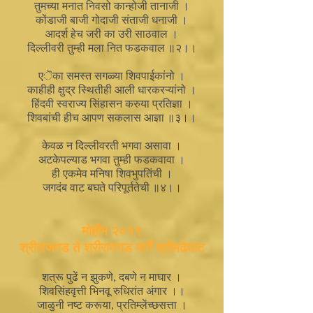
तुमच्या मनात निवसो कान्होजी तानाजी ।
कोंडाजी बाजी गोदाजी संताजी धनाजी ।
आदर्श हेच जरी का उरी साठवाल ।
दिल्लीवरी तुम्ही मला नित फडकवाल ॥२।।
एॆका समस्त सगळ्या शिवपाईकांनो ।
काहीही क्षुद्र स्थितीही आली धारकरऱ्यांनो ।
हिंदवी स्वराज्य सिंहासन करुया प्रतिज्ञा ।
शिवबांची हीच आपण सकलास आज्ञा ॥३।।
केवळ न दिल्लीवरती भगवा असावा ।
अटकेपल्याड भगवा तुम्ही फडकवावा ।
ही एकमेव मनिषा शिवभुपतिंची ।
जगदंब वाट बघते परिपूर्ततेची ॥४।।
मोहीम २०१९
श्रीराजगड ते श्रीरायगड मार्गें श्रीमढेघाट
शत्रू पुढें न झुकणे, दबणे न माघार ।
शिवसिंहवृत्ती भिनवू रुधिरांत अंगार ।।
जाळुनी नष्ट करूया, प्रतिम्लेंच्छसत्ता ।