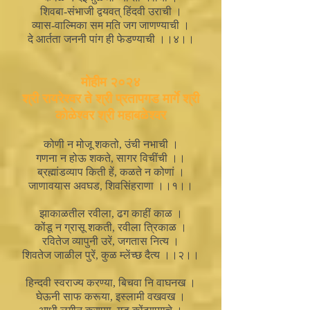
शिवबा-संभाजी द्वयवत् हिंदवी उराची ।
व्यास-वाल्मिका सम मति जग जाणण्याची ।
दे आर्तता जननी पांग ही फेडण्याची ।।४।।
मोहीम २०२४
श्री रायरेश्वर ते श्री प्रतापगड मार्गे श्री
कोळेश्वर श्री महाबळेश्वर
कोणी न मोजू शकतो, उंची नभाची ।
गणना न होऊ शकते, सागर विचींची ।।
ब्रह्मांडव्याप किती हें, कळते न कोणां ।
जाणावयास अवघड, शिवसिंहराणा ।।१।।
झाकाळतील रवीला, ढग काहीं काळ ।
कोंडू न ग्रासू शकती, रवीला त्रिकाळ ।
रवितेज व्यापुनी उरें, जगतास नित्य ।
शिवतेज जाळील पुरें, कुळ म्लेंच्छ दैत्य ।।२।।
हिन्दवी स्वराज्य करण्या, बिचवा नि वाघनख ।
घेऊनी साफ करूया, इस्लामी वखवख ।