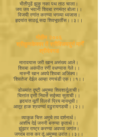
भीतीपुढें झुकु नका पथ ताठ चाला।
जय जय भवानी शिवबा रणमंत्र बोला।।
विजयी रणांत करण्या भगव्या ध्वजास।
हृदयांत साठवूं सदा शिवभूपतींस।।३।।
मोहीम २००६
श्रीकुणकेश्वर तें श्रीविजयदुर्ग मार्गें
श्रीदेवगड
मारावयास जरी खान असंख्य आले।
शिवबा अकंपीत रणीं वधण्यास गेले।।
मारुनी खान अवघे शिवबा अजिंक्य।
'शिवतेज' देईल आम्हा रणचंडी एक।।१।।
डोळ्यांत दृष्टी अमुच्या शिवशार्दूलाची।
चित्तांत वृत्ती निवसें सईच्या सुताची।।
हृदयांत मूर्तीं विलसें प्रिय मायभूची।
आतूर हाक श्रवण्यां वढुरायगडची।।२।।
व्याकुळ चित्त अमुचे तव दर्शनार्थ।
आशीष देई जननी बनण्या कृतार्थ।।
झुंझार राष्ट्र करण्या अवघ्या जगांत।
जगदंब वास कर तूं अमुच्या उरांत।।३।।