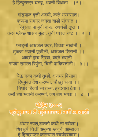
हे हिन्दुराष्ट्र घडवू, अवनी विधाता ।।१।।
गांढ्याळ वृत्ती अवघी, करूं भस्मसात।
करूया समग्र जनता खडी संगरांत ।।
रिपुरक्त पाजुनी करू, रणचंडी तृप्त ।
करू म्लेंच्छ शासन मुळा, तुनी ध्वस्त नष्ट ।।२।।
फाडुनी अफजल उदर, बिचवा नखांनी ।
तुळजा भवानी पूजीली, अफजल शिरानी ।।
आदर्श हाच गिरवा, वदते भवानी ।
संपवा समस्त रिपुंना, चिनी पाकिस्तानी।।३।।
घेऊ नका कधी तुम्ही, क्षणभर विसावा ।
रिपुमुक्त देश करण्या, चौखुर धावा ।।
निर्धार हिंदवी स्वराज्य, ह्रदयात ठेवा ।
करी घ्या भवानी करण्यां, जग बाप भगवा ।।४।।
मोहीम २००१
श्रीमुडागड तें श्रीगगनगड मार्गें पडसाली
अंधार स्पर्शू शकतो कधी ना रवीला।
शिवसूर्य चित्तीं अमुच्या म्हणुनी आम्हाला।
हे हिन्दुराष्ट्र करण्यास स्वयंप्रकाश।