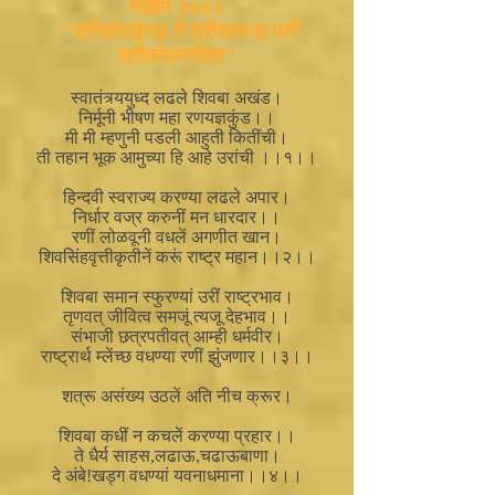
मोहिम २००८
"श्रीकोराईगड तें श्रीरायगड मार्गें
श्रीकोकणदिवा"
स्वातंत्र्ययुध्द लढले शिवबा अखंड।
निर्मूनी भीषण महा रणयज्ञकुंड।।
मी मी म्हणुनी पडली आहुती कितींची।
ती तहान भूक आमुच्या हि आहे उरांची ।।१।।
हिन्दवी स्वराज्य करण्या लढले अपार।
निर्धार वज्र करुनीं मन धारदार।।
रणीं लोळवूनी वधलें अगणीत खान।
शिवसिंहवृत्तीकृतीनें करूं राष्ट्र महान।।२।।
शिवबा समान स्फुरण्यां उरीं राष्ट्रभाव।
तृणवत् जीवित्व समजूं त्यजू देहभाव।।
संभाजी छत्रपतीवत् आम्ही धर्मवीर।
राष्ट्रार्थ म्लेंच्छ वधण्या रणीं झुंजणार।।३।।
शत्रू असंख्य उठलें अति नीच क्रूर।
शिवबा कधीं न कचलें करण्या प्रहार।।
ते धैर्य साहस,लढाऊ,चढाऊबाणा।
दे अंबे!खड्ग वधण्यां यवनाधमाना।।४।।