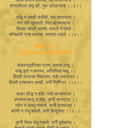
आधी लगीन करण्या, गड कोंढाण्याचे ।
तानाजीराव जणू की, गुरू धारकऱ्यांचे ।।३।।
थांबू न आम्ही कधीही, पथ चालताना ।
गंगा रवि खुणवती, नित धारकऱ्यांना ।
शिवबा आदर्श आमचे, थकले न दमले ।
म्लेंच्छांची राख करण्या, समरांत लढले ।।४।।
मोहीम २०२३
श्रीभीमाशंकर ते श्रीशिवनेरी
संकल्पपूर्तीस्तव प्राण, पणास लावू ।
थांबू कुठे न क्षणभर, अतिशीघ्र धावू ।।
हिंदवी स्वराज्य सिंहासन, गडी स्थापणार ।
हिंदवी प्रशासन आम्ही, जगीं निर्मिणार ।।१।।
अंधार कोंडू न शके, नभी भास्कराला ।
पांघरूण घालू न शके, कुणी सागराला ।।
पर्वत न अडवू शकतो, कधी वादळाला ।
कोणी न रोधु शकते, जगीं हिन्दुतेला ।।२।।
कुणी मित्र बंधु नसतो, जगीं दुर्बळांना ।