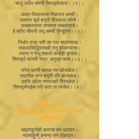
चालु उरांत धरुनी शिवसूर्यध्यास।।१।।
अंधार विश्वभरचा गिळणार आम्ही।
राहणार सूर्य बनूनी चीरकाल व्योमी।
उजळावयास जगतास जळावयाचे।
हे ब्रीद जीवनी जगू आम्हीं हिंन्दुतेचे।।२।।
निर्धार वज्र जरी का पथ चालण्याचा।
संकल्पसिद्धिस्तवही तनु झोकण्याचा।
त्यांना न रोधु शकतो कधीही कृतांत।
शिवसूर्य सांगती स्वतः अनुभूत सत्य।।३।।
भंगेल धरणी शतधा नभ कोसळेल।
ग्रहगोल भग्न बनूनी रवि काजळेल।
उदधि अटेल नगराजही विरघळेल।
शिवसूर्यपाईक परी व्रत ना त्यजेल।।४।।
मोहीम २००२
श्रीवढु बुद्रुक तें श्रीरायगड मार्गे
श्रीसिंहगड
खड्गाहुनीही करण्या मन धारदार।
भाल्याहुनी बनण्या मन टोकदार।