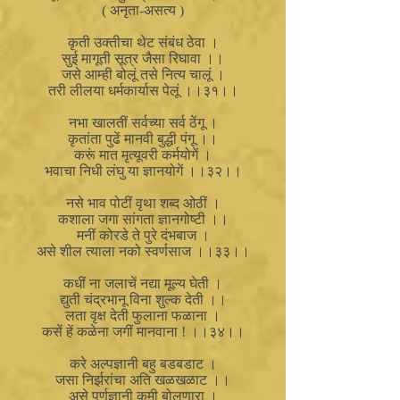
( अनृता-असत्य )
कृती उक्तीचा थेट संबंध ठेवा ।
सुई मागूती सूत्र जैसा रिघावा ।।
जसे आम्ही बोलूं तसे नित्य चालूं ।
तरी लीलया धर्मकार्यास पेलूं ।।३१।।
नभा खालतीं सर्वच्या सर्व ठेंगू ।
कृतांता पुढें मानवी बुद्धी पंगू ।।
करूं मात मृत्यूवरी कर्मयोगें ।
भवाचा निधी लंघु या ज्ञानयोगें ।।३२।।
नसे भाव पोटीं वृथा शब्द ओठीं ।
कशाला जगा सांगता ज्ञानगोष्टी ।।
मनीं कोरडे ते पुरे दंभबाज ।
असे शील त्याला नको स्वर्णसाज ।।३३।।
कधीं ना जलाचें नद्या मूल्य घेती ।
द्युती चंद्रभानू विना शुल्क देती ।।
लता वृक्ष देती फुलाना फळाना ।
कसें हें कळेना जगीं मानवाना ! ।।३४।।
करे अल्पज्ञानी बहु बडबडाट ।
जसा निर्झरांचा अति खळखळाट ।।
असे पूर्णज्ञानी कमी बोलणारा ।