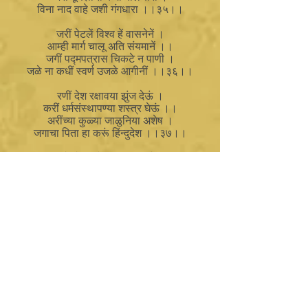
विना नाद वाहे जशी गंगधारा ।।३५।।
जरीं पेटलें विश्व हें वासनेनें ।
आम्ही मार्ग चालू अति संयमानें ।।
जगीं पद्मपत्रास चिकटे न पाणी ।
जळे ना कधीं स्वर्ण उजळे आगीनीं ।।३६।।
रणीं देश रक्षावया झुंज देऊं ।
करीं धर्मसंस्थापण्या शस्त्र घेऊं ।।
अरींच्या कुळ्या जाळुनिया अशेष ।
जगाचा पिता हा करूं हिंन्दुदेश ।।३७।।
दिलें जे हरिनें अति तातडीनें ।
चला अर्पुया मायभूला मनानें ।।
तनानें धनानें तसे जाणिवेनें ।
उभारूं चला हिंदुराष्ट्रा गतीनें ।।३८।।
पायातलें दगड ना कधीं दृष्यमान ।
कळसाहुनी न च कुणा अति उच्चस्थान ।।
हें राष्ट्रमंदिर चला उभवूं गतीनें ।
मात्र्यर्थ त्याग करूनी विरूं या धृतीनें ।।३९।।
( मात्र्यर्थ-आई साठी )
विवेका विना पाय पुढती न टाका ।
असा जीवनाचा धरा नित्य ठेका ।।