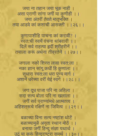
जया ना तहान जया भूक नाही ।
असा प्राणी सांगा जगीं या कुणीही ।।
जया अंतरीं तेवते मातृभक्ति ।
तया आडवे कां कशाची आसक्ती ।।२६।।
कुणापाशीहि याचना कां करावी? ।
स्वत:ची स्वयें वंचना थांबवावी ।।
दिलें सर्व राहत्या हृदीं श्रीहरीनें ।।
तयाला करूं अर्थना तीव्रतेनें ।।२७।।
जगाला नको शिस्त लावा स्वत:ला ।
नका ज्ञान सांगू कधीं हि कुणाला ।।
सुधारा स्वत:ला धरा पुण्य मार्ग ।
अशानें धरेच्या वरीं येई स्वर्ग ।।२८।।
जगा दूध पाजा परि ना अहिला ।
सदा सत्य बोला परि ना खलाला ।।
जगीं सर्व प्राण्यांमधे आत्मतत्व ।
अहिशत्रूचे रक्षिणें ना जिवित्व ।।२९।।
बळाच्या विना सत्य नष्टांश थोटें ।
बळाच्यामुळें अनृता स्थान मोठें ।।
बनाया जगीं हिन्दु संज्ञा यथार्थ ।
उठूं या करूं हिन्दुराष्ट्रा समर्थ ।।३०।।