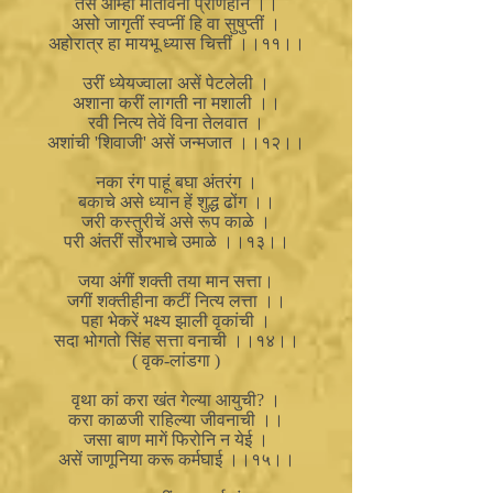
तसें आम्हीं मातेविनां प्राणहीन ।।
असो जागृतीं स्वप्नीं हि वा सुषुप्तीं ।
अहोरात्र हा मायभू ध्यास चित्तीं ।।११।।
उरीं ध्येयज्वाला असें पेटलेली ।
अशाना करीं लागती ना मशाली ।।
रवी नित्य तेवें विना तेलवात ।
अशांची 'शिवाजी' असें जन्मजात ।।१२।।
नका रंग पाहूं बघा अंतरंग ।
बकाचे असे ध्यान हें शुद्ध ढोंग ।।
जरी कस्तुरीचें असे रूप काळे ।
परी अंतरीं सौरभाचे उमाळे ।।१३।।
जया अंगीं शक्ती तया मान सत्ता।
जगीं शक्तीहीना कटीं नित्य लत्ता ।।
पहा भेकरें भक्ष्य झाली वृकांची ।
सदा भोगतो सिंह सत्ता वनाची ।।१४।।
( वृक-लांडगा )
वृथा कां करा खंत गेल्या आयुची? ।
करा काळजी राहिल्या जीवनाची ।।
जसा बाण मागें फिरोनि न येई ।
असें जाणूनिया करू कर्मघाई ।।१५।।