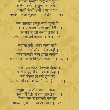
मनाच्या मुळाशीं खरा सर्व गुंता ।
कळेना भल्या बुद्धिच्याहि महंता ।।
नभाची किती उंची तें आकळेना ।
मनाला किती सुरकुत्या तें कळेना ।।१६।।
मना सारखां शत्रू नाही कुणी हि ।
सदा वास ज्याचा असे मर्त्य देहीं ।।
पराभूत त्याला करावें तपानें ।
असें सांगतो धर्म मोठ्या रवानें ।।१७।।
नदीला कुठें थांबणें मान्य नाही ।
रवीला कधीं झोपता येत नाही ।।
जगाच्यास्तवें जन्म झाला जयांचा ।
तयाना नसे खास विश्राम साचा ।। १८।।
नकां धीर सोडूं विपत्तीत केंव्हा ।
स्मरां सिंहवृत्ती मना माजी तेंव्हा ।।
जरी घेरलां तो तरी झुंज घेई ।
समस्तासी मारोनी जिंकोनी जाई ।।१९।।
समुद्रामधें जो प्रवासा निघाला ।
कसा निंदीतो तो तया क्षारतेला?।।
विना जीन घोड्यावरी बैसणार ।
तयाच्या बुडाला कणा टोचणार ।।२०।।