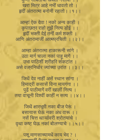
खरा मित्र आहे नभीं धावतो तो ।
हृदीं अंतरात्मा बनोनी रहातो।।१।।
आम्हां ऐक देवा ! नको अन्य काही ।
कृपाछत्र राहो तुझें नित्य डोई ।।
हृदीं भक्ती देई तनीं कर्म शक्ती ।
आणि अंतरामाजीं आत्मप्रचिती ।।२।।
आम्हा अंतरात्मा हाकारूनी सांगे ।
उठा मार्ग चाला नकां पाहू मागें ।।
उभा पाठिशीं श्रीहरि संकटांत ।
असे वज्रनिर्धार ज्यांच्या उरांत ।।३।।
जिथें देव नाहीं असें स्थान सांगा ।
हिमाद्री कसासें विना मायगंगा ।।
पुढें पाठीमागें वरीं खालीं नित्य ।
तया वाचूनी विश्वीं काहीं न सत्य ।।४।।
जिथें क्षारभूमी नका बीज पेरूं ।
बसायास घेऊं नका अंध वारू ।।
नसें चित्त थार्ऱ्यावरी श्रोतयांचे ।
वृथा कष्ट घेऊ नकां बोलण्याचे ।।५।।
पशू माणसाच्यामधें काय भेद ? ।