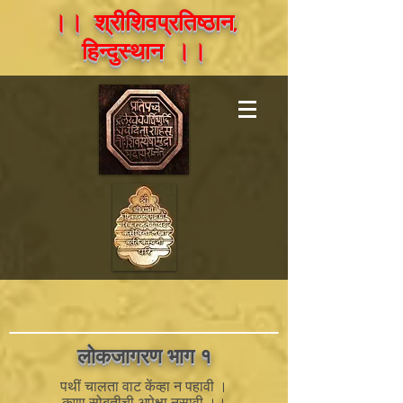
।। श्रीशिवप्रतिष्ठान,
हिन्दुस्थान ।।
लोकजागरण भाग
१
पथीं चालता वाट केंव्हा न पहावी ।
कुणा सोबतीची अपेक्षा नसावी ।।