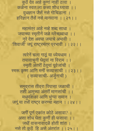
कुठें देव आहे कुणां नाही ठावा ।
कळेना स्वत:ला कसा शोध घ्यावा ।।
दुधज्ञान जैसें नसे गोचिडाना ।
हरिज्ञान तैसें नसे मानवाना ।।२१।।
महामंत्र आहे नव्हे शब्द साधा ।
जयाच्या स्मृतीनें जळे म्लेंच्छबाधा ।।
नुरे देश अवघा जयाचे अभावी ।
'शिवाजी' जपूं राष्ट्रमंत्र प्रभावी ।।२२।।
त्वरेनें चला गाठूं या ध्येयधाम ।
तयावाचुनी घेवूयां ना विराम ।।
स्मृती अंतरीं ठेवुयां पूर्वजांची ।
स्मरू कृष्ण आणि मनीं सव्यासाची ।।२३।।
( सव्यासाची- अर्जुनाची )
समुद्रास तीव्रा पिपासा जळाची ।
तशी आमुच्या अंतरीं माणसांची ।।
मधुमक्षिका आणि भुंग्या समान ।
जगूं या तसें राष्ट्र करण्या महान ।।२४।।
जगीं पूर्ण एकांत कोठे असावा? ।
असा शोध घेता कुणी ही फसावा ।।
जधीं वासनावादळें होती शांत ।
नसे तो कुठें हि असे अंतरांत ।।२५।।