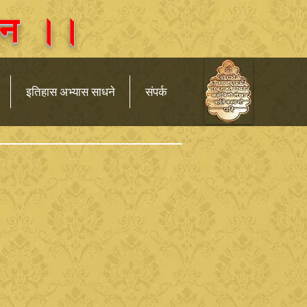
्थान ।।
इतिहास अभ्यास साधने
संपर्क