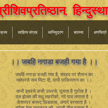
ीशिवप्रतिष्ठान, हिन्दुस
क्रम
साहित्य संग्रह
ध्वनिमुद्रण
बातम्या
क्षणचित्रे
।। जबहि नगाडा बजही गया है ।।
जबहि नगाडा बजही गया है, सरहद पर शैतान का
नक्षेपरसें नाम मिटा दो, पापी पाकिस्तान का ।।
कभी इधरसे कभी उधरसे, घुसता है गुर्राता है ।
दल झेलम की मधु लहरोंको, गंदे पाव लगाता है ।
केशरपर बारूद छिडकता, अंगारे बरसाता है ।
न्योता देता महाकाल को, अपनी मौत बुलाता है ।