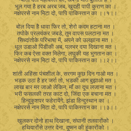
भूल गया है हरब अरब जब, खुदही पापी कुराण का ।
नक्षेपरसे नाम मिटा दो, पापि पाकिस्तान का ।।१।।
बोल दिया है धावा फिर तो, शेरो कदम हटाना मत ।
तपोके प्रलयंकर जबडे, तुम वापस पलटाना मत ।
सिध्दांतोके परिभाषा में, अपने को उलझाना मत ।
धूल उडाओ पिंडीकी अब, पलभर दया दिखाना मत ।
फिर कब ऐसा वक्त मिलेगा, लघुकी यह भुगतान का ।
नक्षेपरसे नाम मिटा दो, पापि पाकिस्तान का ।।२।।
शांती अहिंसा पंचशील के, सरगम कुछ दिन गाओ मत ।
भडक उठा है हर जर्रा तो, भडकी आग बुझाओ मत ।
लाख बार मर जाओ लेकिन, माँ का दूध लजाना मत ।
भरी फसलकी तरह काट दो, जिंदा एक बचाना मत ।
हिन्दुकुशपर फहेरायेंगे, झंडा हिन्दुस्थान का ।
नक्षेपरसे नाम मिटा दो, पापि पाकिस्तान का ।।३।।
खुलकर दोनो हाथ दिखाना, संघानी तलवारोंको ।
हथियारोंसे उत्तर देना, दुष्मन की हूंकारोंको ।