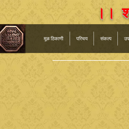
।। श्र
मूळ ठिकाणी
परिचय
संकल्प
उप